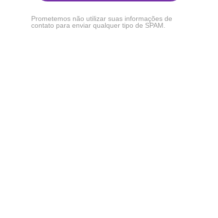
*
Prometemos não utilizar suas informações de
contato para enviar qualquer tipo de SPAM.